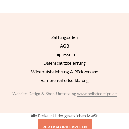
weist
mehrere
Varianten
auf.
Die
Optionen
Zahlungsarten
können
auf
AGB
der
Impressum
Produktseite
gewählt
Datenschutzbelehrung
werden
Widerrufsbelehrung & Rückversand
Barrierefreiheitserklärung
Website-Design & Shop-Umsetzung
www.holisticdesign.de
Alle Preise inkl. der gesetzlichen MwSt.
VERTRAG WIDERRUFEN