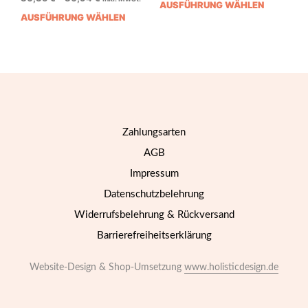
AUSFÜHRUNG WÄHLEN
Dies
Produktseite
AUSFÜHRUNG WÄHLEN
Dieses
Prod
gewählt
Produkt
weis
werden
weist
mehr
mehrere
Vari
Varianten
auf.
auf.
Die
Die
Opti
Optionen
könn
Zahlungsarten
können
auf
auf
der
AGB
der
Prod
Impressum
Produktseite
gewä
gewählt
werd
Datenschutzbelehrung
werden
Widerrufsbelehrung & Rückversand
Barrierefreiheitserklärung
Website-Design & Shop-Umsetzung
www.holisticdesign.de