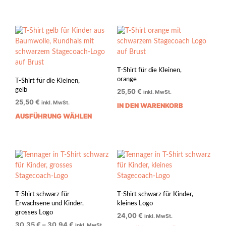
Produkt
Prod
weist
weis
mehrere
mehr
Varianten
Vari
auf.
auf.
Die
Die
Optionen
Opti
T-Shirt für die Kleinen,
können
könn
orange
T-Shirt für die Kleinen,
auf
auf
gelb
25,50
€
inkl. MwSt.
der
der
25,50
€
inkl. MwSt.
IN DEN WARENKORB
Produktseite
Prod
AUSFÜHRUNG WÄHLEN
Dieses
gewählt
gewä
Produkt
werden
werd
weist
mehrere
Varianten
auf.
Die
Optionen
T-Shirt schwarz für
T-Shirt schwarz für Kinder,
können
Erwachsene und Kinder,
kleines Logo
auf
grosses Logo
24,00
€
inkl. MwSt.
der
30,35
€
–
30,94
€
inkl. MwSt.