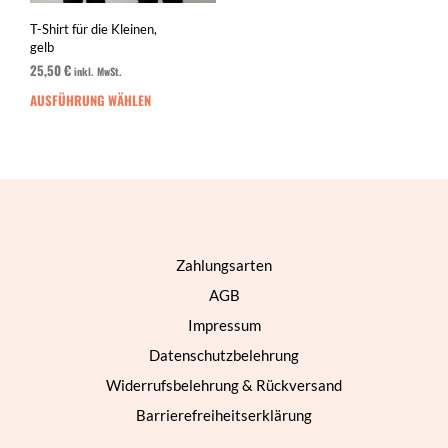
T-Shirt für die Kleinen,
gelb
25,50
€
inkl. MwSt.
AUSFÜHRUNG WÄHLEN
Dieses
Produkt
weist
mehrere
Varianten
auf.
Die
Optionen
Zahlungsarten
können
auf
AGB
der
Impressum
Produktseite
gewählt
Datenschutzbelehrung
werden
Widerrufsbelehrung & Rückversand
Barrierefreiheitserklärung