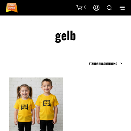
0
gelb