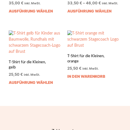
35,00
€
33,50
€
–
46,00
€
inkl. MwSt.
inkl. MwSt.
AUSFÜHRUNG WÄHLEN
AUSFÜHRUNG WÄHLEN
Dieses
Dies
Produkt
Prod
weist
weis
mehrere
mehr
Varianten
Vari
auf.
auf.
Die
Die
Optionen
Opti
T-Shirt für die Kleinen,
können
könn
orange
T-Shirt für die Kleinen,
auf
auf
gelb
25,50
€
inkl. MwSt.
der
der
25,50
€
inkl. MwSt.
IN DEN WARENKORB
Produktseite
Prod
AUSFÜHRUNG WÄHLEN
Dieses
gewählt
gewä
Produkt
werden
werd
weist
mehrere
Varianten
auf.
Die
Optionen